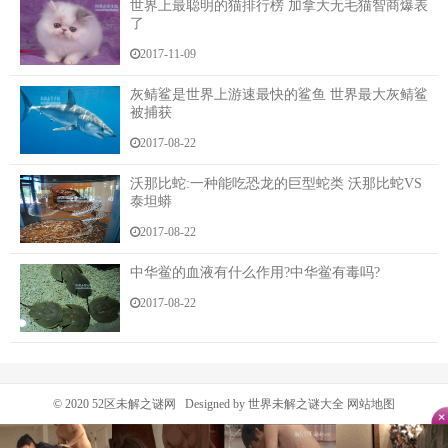
世界上最聪明的猫排行榜 加拿大无毛猫智商爆表
在老金的小腹处，一双手不停的撩拨的这那旗帜
了
被这么一弄，老金顿时打了一激灵，这感觉可实在
2017-11-09
是太刺激了，老金自以为自己玩的花，但没想到这宋玉
灰鲭鲨是世界上游速最快的鲨鱼 世界最大灰鲭鲨
竟然比他还会玩！
被捕获
这不免让他心里对这娘们高看了一眼，这种活可不
2017-08-22
是一天两天就能练出来的，当然跟这种会玩的人在一起
沃那比蛇:一种能吃恐龙的巨型蛇类 沃那比蛇VS
折腾这事也是一种享受，他心里也就没那么抗拒了。
泰坦蟒
就在老金激动之时，宋玉竟然直接低头凑了上去！
2017-08-22
这一下可把老金给舒服的不行。
中华鲎的血液有什么作用?中华鲎有毒吗?
2017-08-22
三两个简单的动作，就给老金身体上带来了巨大的
满足，不过这还不算完，因为宋玉这娘们的招数实在是
太多了！
老金这时候根本就不想动，他只想享受一番这大半
© 2020
52区未解之谜网
Designed by 世界未解之谜大全
网站地图
辈子都没能感受过的满足。