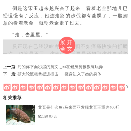
倒是这宋玉越来越兴奋了起来，看着老金那地儿已
经慢慢有了反应，她连走路的步伐都有些飘了，一脸媚
意的看着老金，就朝老金走了过去。
“走，去里屋。”
展开
反正现在已经没啥办法了，倒不如痛痛快快的折腾
全文
一次，也算是不亏，这娘们以后要是还想那这件事威胁
自己，他可就不客气了。
上一篇:
污的你下面秒湿的黄文 _txt在健身房被教练玩弄
老金也是个汉子，虽然看不上宋玉，但真正摆在眼
下一篇:
硕大轮流粗暴挺进撞击| 一挺身进入了她的身体
前，还是可以有反应的，不然那都不是男人了。
0
宋玉一听老金这么说，顿时更加兴奋了起来，屁颠
相关推荐
颠的跟在老金身后，就往里屋走了进去。
龙趸是什么鱼?马来西亚发现龙趸王重达400斤
进了里屋，老金二话不说，直接扑了上去，一下子
2020-03-28
就把宋玉压在了身下！
只是他没想到这娘们并不只是想整那事儿，被他压