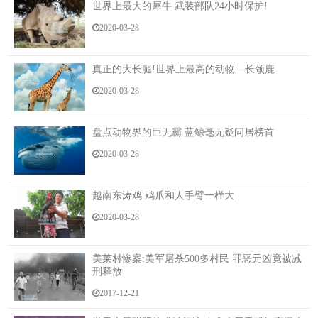
世界上最大的犀牛 武装部队24小时保护!
在身，他还没动起来呢，这娘们就主动伸手解开了老金
2020-03-28
的裤子。
而且她一翻身，竟然是直接把他给压在了床上！
真正的大长腿!世界上最高的动物—长颈鹿
这种体验可是前所未有的，从来都是他主动折腾，
2020-03-28
还从来没被人折腾过，这一下子，他也是来了兴趣，想
看看这娘们到底想干什么。
盘点动物界的巨无霸 蓝鲸毫无疑问居榜首
就在老金想着享受一番的时候，宋玉这娘们更加主
2020-03-28
动起来，一双秀气的手慢慢滑过老金的小腹处，最后停
留在那地儿！
越南东涛鸡 鸡爪和人手臂一样大
被她这么一撩拨，老金那杆旗帜也是有了强烈的反
2020-03-28
应。
美莱村惨案:美军屠杀500多村民 罪恶元凶竟被减
“老金没想到你一把年纪了，反应还这么强烈啊，真
刑释放
是让我惊喜，我可要好好疼爱一下你这小宝贝了。”
2017-12-21
说着，宋玉竟然直接爬上了老金的身上，先是蹲坐