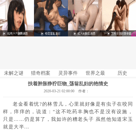
未解之谜
猎奇档案
灵异事件
世界之最
历史
扶着肿胀狰狞巨物_荡翁乱妇的艳情史
2020-03-21 02:00:00
作者：
老金看着忧?的林雪儿，心里就好像是有虫子在咬同
样，痒痒的，说道：“这不吃药丰胸也不是没有设施，
只是……仍是算了，我如许的糟老头子 虽然他知道宋玉
就是大半...