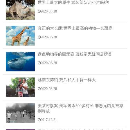
世界上最大的犀牛 武装部队24小时保护!
想到接下来要和陈彩玲做的事，我的心不由怦怦直
2020-03-28
跳。
来到了小车旁边，陈彩玲拉开了后座的车门，对我
真正的大长腿!世界上最高的动物—长颈鹿
说道：“你先上车。”
2020-03-28
“你不是给我那一百块钱吗？直接给我就好了，干嘛
还要上车？？”我明知故问。
盘点动物界的巨无霸 蓝鲸毫无疑问居榜首
2020-03-28
陈彩玲答道：“我想去买点东西，你陪我去吧。买完
东西回来，我就给你钱。”
越南东涛鸡 鸡爪和人手臂一样大
她这是要将我引开吗？
2020-03-28
这样以来，林清清岂不是危险了？
美莱村惨案:美军屠杀500多村民 罪恶元凶竟被减
“我不去。”我直接拒绝了，“这么晚了，你还要买什
刑释放
么东西？”
2017-12-21
“买女人用的东西，你陪我去啦，很快的，几分钟就