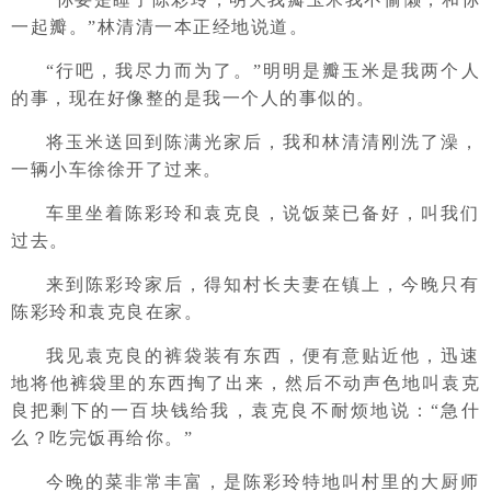
一起瓣。”林清清一本正经地说道。
“行吧，我尽力而为了。”明明是瓣玉米是我两个人
的事，现在好像整的是我一个人的事似的。
将玉米送回到陈满光家后，我和林清清刚洗了澡，
一辆小车徐徐开了过来。
车里坐着陈彩玲和袁克良，说饭菜已备好，叫我们
过去。
来到陈彩玲家后，得知村长夫妻在镇上，今晚只有
陈彩玲和袁克良在家。
我见袁克良的裤袋装有东西，便有意贴近他，迅速
地将他裤袋里的东西掏了出来，然后不动声色地叫袁克
良把剩下的一百块钱给我，袁克良不耐烦地说：“急什
么？吃完饭再给你。”
今晚的菜非常丰富，是陈彩玲特地叫村里的大厨师