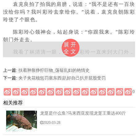
袁克良拍了拍我的肩膀，说道：“我不是还有一百块
没给你吗？我叫彩玲去拿给你。”说着，袁克良朝陈彩
玲使了个眼色。
陈彩玲心领神会，站起身说：“你跟我来。”陈彩玲
朝门外走去。
展开
全文
我看了林清清一眼，跟着陈彩玲一直来到大门外，
直到到了大院停放着的那辆小车前陈彩玲才停下来。
上一篇:
扶着肿胀狰狞巨物_荡翁乱妇的艳情史
今晚陈彩玲穿着一套白色包的臀短裙，将她一对翘
下一篇:
夹子夹花核惩罚塞东西|趴好自己扒开屁股受罚
臀勾勒得唯美唯俏，两条又白又嫩的大腿修长笔直，看
得我暗暗称赞，真不亏是咱村三朵村花之一，跟电视里
0
的女明星平分秋色。
相关推荐
不过可惜了她的好身材，外表鲜艳，却是蛇蝎心
龙趸是什么鱼?马来西亚发现龙趸王重达400斤
肠。
2020-03-28
我很清楚，表面上她是来给我那一百块钱，实际，
是想得到我的精液。