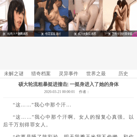
未解之谜
猎奇档案
灵异事件
世界之最
历史
硕大轮流粗暴挺进撞击| 一挺身进入了她的身体
2020-03-21 00:00:01
作者：
“这……”我心中那个汗...
“这……”我心中那个汗啊。女人的报复心真强。以
后千万别得罪女人。
“你要是睡了陈彩玲，明天我瓣玉米我不偷懒，和你