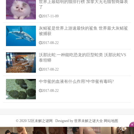
世界上最聪明的猫排行榜 加拿大无毛猫智商爆表
回来了。好不好嘛？”陈彩玲抱着我的胳臂左右摇晃，
了
有意朝她胸前鼓鼓的地方碰去。
2017-11-09
“那行吧。”说着我便钻进了车里。
灰鲭鲨是世界上游速最快的鲨鱼 世界最大灰鲭鲨
被捕获
“嘿嘿。”陈彩玲偷偷一笑，也钻进车里，启动车子
朝院外驶去。
2017-08-22
我生平第一次坐小车，感觉坐在里面非常舒服。想
沃那比蛇:一种能吃恐龙的巨型蛇类 沃那比蛇VS
泰坦蟒
到等会儿陈彩玲会跟我在车里做那种事，我心里就一阵
激动。
2017-08-22
“把你从袁克良那儿顺来的药剂拿出来，在车子里喷
中华鲎的血液有什么作用?中华鲎有毒吗?
一喷。”清水仙子突然说道。
2017-08-22
我拿出那个瓶子，这瓶子是白色的，较小，上面印
着一个非常妩媚的女人。光这女人，就令人遐想万千
了。
© 2020
52区未解之谜网
Designed by 世界未解之谜大全
网站地图
见陈彩玲没注意到我，我轻轻地摇了摇那瓶药剂，