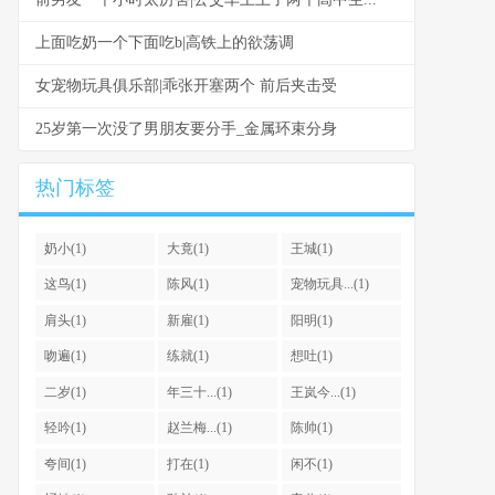
上面吃奶一个下面吃b|高铁上的欲荡调
女宠物玩具俱乐部|乖张开塞两个 前后夹击受
25岁第一次没了男朋友要分手_金属环束分身
热门标签
奶小(1)
大竟(1)
王城(1)
这鸟(1)
陈风(1)
宠物玩具...(1)
肩头(1)
新雇(1)
阳明(1)
吻遍(1)
练就(1)
想吐(1)
二岁(1)
年三十...(1)
王岚今...(1)
轻吟(1)
赵兰梅...(1)
陈帅(1)
夸间(1)
打在(1)
闲不(1)