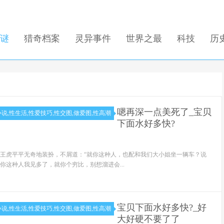
谜
猎奇档案
灵异事件
世界之最
科技
历
嗯再深一点美死了_宝贝
小说,性生活,性爱技巧,性交图,做爱图,性高潮
下面水好多快?
王虎平平无奇地装扮，不屑道：“就你这种人，也配和我们大小姐坐一辆车？说
你这种人我见多了，就你个穷比，别想溜进会...
宝贝下面水好多快?_好
小说,性生活,性爱技巧,性交图,做爱图,性高潮
大好硬不要了了