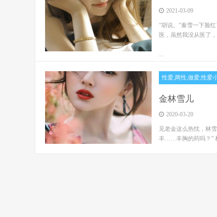
2021-03-09
“胡说。”秦雪一下脸
医，虽然我没从医了，
...
性爱,两性,做爱,性爱
金林雪儿
2020-03-20
见老金这么热忱，林雪
丰……丰胸的药吗？” 
...