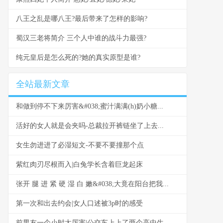
八王之乱是哪八王?最后带来了怎样的影响?
蜀汉三老将简介 三个人中谁的战斗力最强?
纯元皇后是怎么死的?她的真实原型是谁?
全站最新文章
和做到停不下来厉害&#038;蜜汁满满(h)奶小糖...
活好的女人就是会夹吗-总裁拉开裤链坐了上去...
女生勿进进了必湿短文-不要不要撞那个点
紫红肉刃尽根而入|白兔学长含着巨龙起床
张开 腿 进 紧 硬 湿 白 嫩&#038;大竟在阳台把我...
第一次和出去约会|女人口述被3p时的感受
前男友一个小时太厉害|公交车上上了两个高中生...