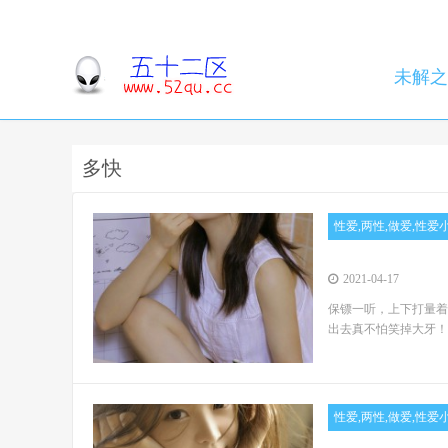
未解之
多快
性爱,两性,做爱,性爱
2021-04-17
保镖一听，上下打量着
出去真不怕笑掉大牙！
...
性爱,两性,做爱,性爱