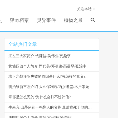
关注本站
史
猎奇档案
灵异事件
植物之最
全站热门文章
江左三大家简介 钱谦益/吴伟业/龚鼎孳
黄埔四凶个人简介 恽代英/邓演达/高语罕/张治中...
垓下之战项羽失败的原因是什么?有怎样的意义?...
明治维新三杰介绍 大久保利通/西乡隆盛/木户孝允...
章邯是怎么死的?为什么会打不过韩信?
牛皋:初出茅庐到一鸣惊人的名将 最后竟死于他的手中...
康熙四妃个人简介 惠妃/宜妃/德妃/荣妃